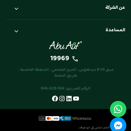
عن الشركة
المساعدة
19969
مبني 05 B ميدهاوس ، الحرم الجامعي ، المنطقة الخامسة -
طريق السخنة
الرقم الضريبى
: 584-628-846
جميع حقوق النشر تنتمي إلى ابو عوف,